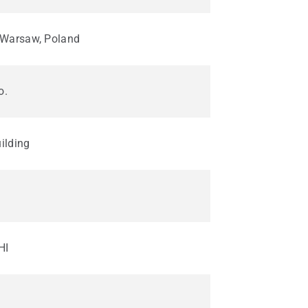
, Warsaw, Poland
o.
ilding
HI