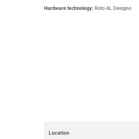
Roto
MATBIM pour les architectes
Hardware technology:
Roto AL Designo
Location