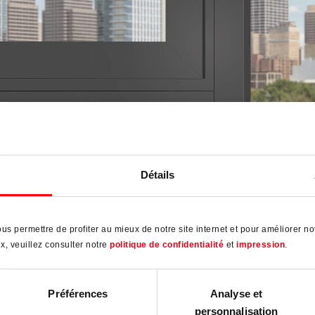
o AL Designo
Détails
ealed hardware for aesthetic aluminium windows and balcony
s
us permettre de profiter au mieux de notre site internet et pour améliorer 
340 Tilt&Turn sets in different dimensions from 80 - 150 kg sas
x, veuillez consulter notre
politique de confidentialité
et
impression
.
weight
Flush-encased gearbox with service handle
Préférences
Analyse et
personnalisation