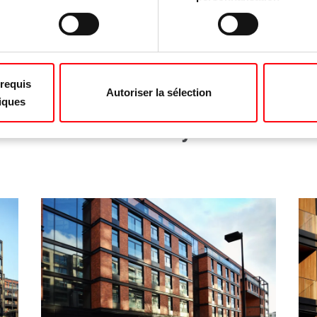
o the hardware system
requis
Autoriser la sélection
iques
Gallery