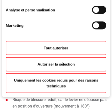
Crémone de semi-fixe Plus
Analyse et personnalisation
Économique grâce à son montage rapide et sans effort
Marketing
Positionnement uniformisé des gâches dans
l'ouvrant principal et secondaire par mouvement
synchrone de la sous-têtière et du levier – un seul
gabarit pour les deux ouvrants
Tout autoriser
Coupe et montage rapide dans l'ouvrant grâce à la
Autoriser la sélection
livraison en position ouverte
Plus de confort par une manœuvre améliorée
Uniquement les cookies requis pour des raisons
techniques
Manœuvre aisée
Risque de blessure réduit, car le levier ne dépasse pas
en position d'ouverture (mouvement à 180°)