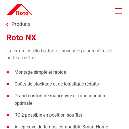
Skip to main content
You are here:
Produits
Roto NX
La ferrure oscillo-battante réinventée pour fenêtres et
portes-fenêtres
Montage simple et rapide
Coûts de stockage et de logistique réduits
Grand confort de manœuvre et fonctionnalité
optimale
RC 2 possible en position soufflet
A l'épreuve du temps, compatible Smart Home