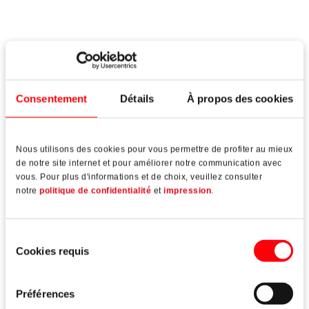
Veuillez accepter nos cookies
Consentement
Détails
À propos des cookies
marketing pour regarder des vidéos
sur YouTube.
Nous utilisons des cookies pour vous permettre de profiter au mieux
Modifier les paramètres des
de notre site internet et pour améliorer notre communication avec
cookies
vous. Pour plus d'informations et de choix, veuillez consulter
notre
politique de confidentialité
et
impression
.
Roto NX, galet de verrouillage V
Sélection
Cookies requis
du
consentement
Préférences