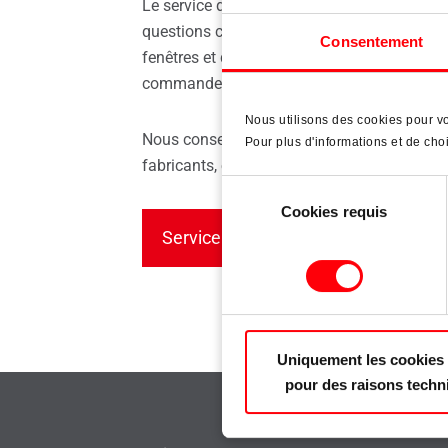
Roto
Le service des pièces de rechange Roto est 
Pièces de rechange pour fenêtres
Fenêtre
questions concernant les pièces de rechange
Consentement
fenêtres et de portes Roto, les lucarnes et l
commande en ligne.
Nous utilisons des cookies pour vo
Nous conseillons et fournissons tous les cl
Pour plus d'informations et de choi
fabricants, entreprises de services et clients
Sélection
Cookies requis
du
Service de pièces de rechange Roto
consentement
Uniquement les cookies 
pour des raisons techn