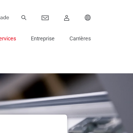
ervices
Entreprise
Carrières
Paumelles
Sliding
Composants électroniques
Accessoires pour vitrage
Pièces de rechange pour portes