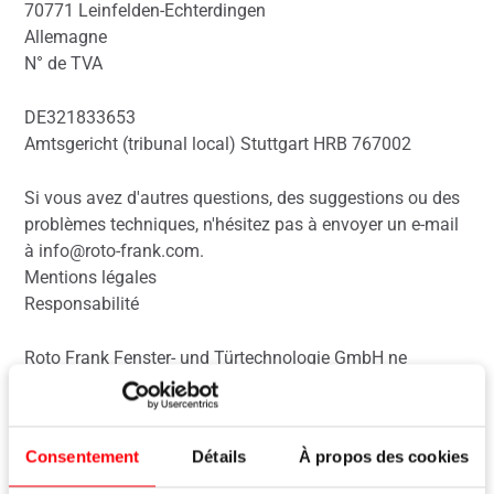
70771 Leinfelden-Echterdingen
Allemagne
N° de TVA
DE321833653
Amtsgericht (tribunal local) Stuttgart HRB 767002
Si vous avez d'autres questions, des suggestions ou des
problèmes techniques, n'hésitez pas à envoyer un e-mail
à info@roto-frank.com.
Mentions légales
Responsabilité
Roto Frank Fenster- und Türtechnologie GmbH ne
garantit pas que les informations fournies soient
complètes, à jour ou de qualité. Il n'y a aucune possibilité
de recours en garantie contre Roto Frank Fenster- und
Consentement
Détails
À propos des cookies
Türtechnologie GmbH pour des dommages résultant de
l'utilisation ou de la non-utilisation des informations