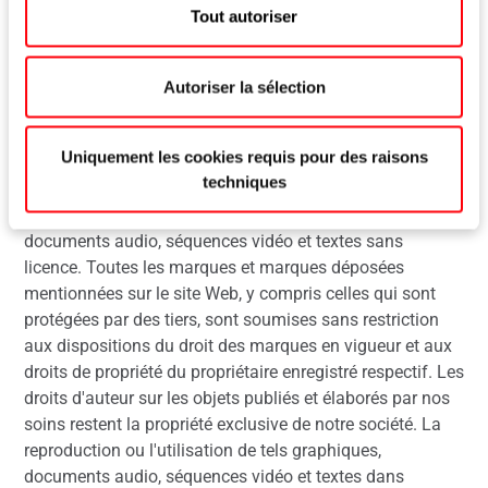
société Roto Frank Fenster- und Türtechnologie GmbH.
Tout autoriser
Droits d'auteur
Dans toutes ses publications, Roto Frank Fenster- und
Autoriser la sélection
Türtechnologie GmbH s'efforce de respecter les droits
d'auteur de tous les graphiques, documents audio,
Uniquement les cookies requis pour des raisons
séquences vidéo et textes utilisés, d'utiliser des
techniques
graphiques, documents audio, séquences vidéo et textes
élaborés par Roto Frank AG ou d'utiliser des graphiques,
documents audio, séquences vidéo et textes sans
licence. Toutes les marques et marques déposées
mentionnées sur le site Web, y compris celles qui sont
protégées par des tiers, sont soumises sans restriction
aux dispositions du droit des marques en vigueur et aux
droits de propriété du propriétaire enregistré respectif. Les
droits d'auteur sur les objets publiés et élaborés par nos
soins restent la propriété exclusive de notre société. La
reproduction ou l'utilisation de tels graphiques,
documents audio, séquences vidéo et textes dans