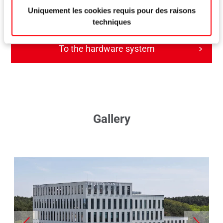
Geared-handle Roto Line RAL 7016
Uniquement les cookies requis pour des raisons
techniques
To the hardware system
Gallery