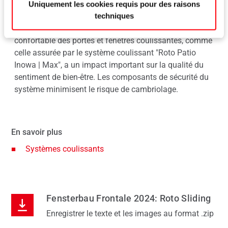
Une maison loin de chez soi : les hôtels ne peuvent
Sys
Uniquement les cookies requis pour des raisons
avoir du succès à long terme que si leurs clients se
Max
techniques
ilé
sentent à l'aise et en sécurité. L'utilisation intuitive et
surv
llés
confortable des portes et fenêtres coulissantes, comme
util
r
celle assurée par le système coulissant "Roto Patio
prot
 les
Inowa | Max", a un impact important sur la qualité du
et u
aire
sentiment de bien-être. Les composants de sécurité du
lar
nt
système minimisent le risque de cambriolage.
atti
en
sal
En savoir plus
Systèmes coulissants
Fensterbau Frontale 2024: Roto Sliding
Enregistrer le texte et les images au format .zip