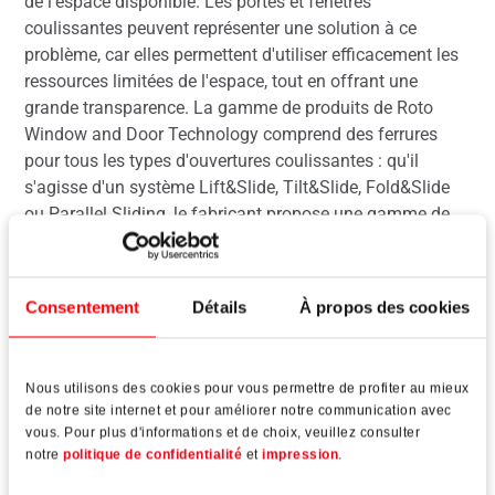
de l'espace disponible. Les portes et fenêtres
coulissantes peuvent représenter une solution à ce
problème, car elles permettent d'utiliser efficacement les
ressources limitées de l'espace, tout en offrant une
grande transparence. La gamme de produits de Roto
Window and Door Technology comprend des ferrures
pour tous les types d'ouvertures coulissantes : qu'il
s'agisse d'un système Lift&Slide, Tilt&Slide, Fold&Slide
ou Parallel Sliding, le fabricant propose une gamme de
produits de qualité certifiée pour tous les matériaux de
châssis. La fiabilité de la technologie des ferrures a
permis à Roto de générer une croissance continue dans
Consentement
Détails
À propos des cookies
le segment de marché du coulissant. Les visiteurs du
salon Fensterbau Frontale ont eu l'occasion de voir par
eux-mêmes les ferrures coulissantes à succès mondial
Nous utilisons des cookies pour vous permettre de profiter au mieux
dans différents types de bâtiments dans la "Roto City".
de notre site internet et pour améliorer notre communication avec
vous. Pour plus d'informations et de choix, veuillez consulter
notre
politique de confidentialité
et
impression
.