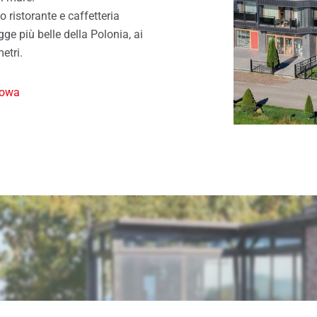
izio ricambi Roto
Ricambi per porte
 ristorante e caffetteria
izio assistenza per porte e
ge più belle della Polonia, ai
tre
etri.
nowa