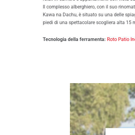
Serv
Il complesso alberghiero, con il suo rinomato
Finestre per tetti
Serv
Kawa na Dachu, è situato su una delle spiag
fines
piedi di una spettacolare scogliera alta 15 m
Tecnologia della ferramenta:
Roto Patio I