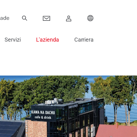
Servizi
L'azienda
Carriera
Cerniere per porte
Sistemi scorrevoli
Componenti elettronici per porte
Montaggio e vetraggio di porte
Soluzioni speciali in alluminio