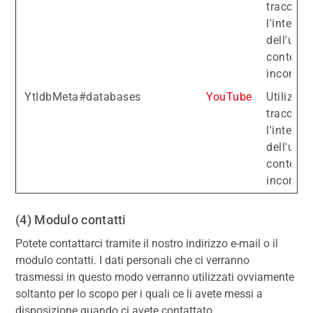
tracciare
l'interaz
dell'uten
contenut
incorpora
YtIdbMeta#databases
YouTube
Utilizzat
tracciare
l'interaz
dell'uten
contenut
incorpora
(4) Modulo contatti
Potete contattarci tramite il nostro indirizzo e-mail o il
modulo contatti. I dati personali che ci verranno
trasmessi in questo modo verranno utilizzati ovviamente
soltanto per lo scopo per i quali ce li avete messi a
disposizione quando ci avete contattato.