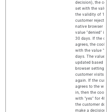
decision), the cooki
set with the value "
the validity of 1 day
customer rejects th
native browser dial
value "denied" is se
30 days. If the cus
agrees, the cookie i
with the value "yes"
days. The values a
updated based on t
browser settings w
customer visits the
again. If the custo
agrees to the wallet
in, then the cookie i
with "yes" for 480 d
the customer does 
make a decision, th