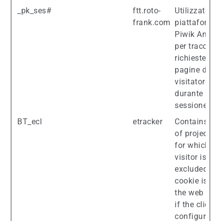
_pk_ses#
ftt.roto-
Utilizzato da
frank.com
piattaforma 
Piwik Analyt
per tracciare
richieste di
pagine del
visitatore
durante la
sessione.
BT_ecl
etracker
Contains a l
of project ID
for which th
visitor is
excluded. Th
cookie is se
the web serv
if the client
configured t