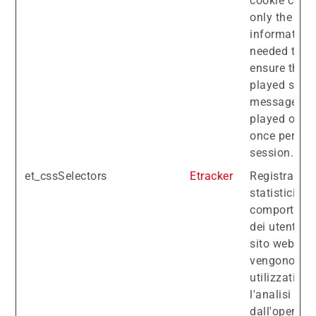
cookie cont
only the
information
needed to
ensure that 
played smar
message is
played only
once per
session.
et_cssSelectors
Etracker
Registra dat
statistici sul
comportame
dei utenti su
sito web. Qu
vengono
utilizzati per
l'analisi int
dall'operato