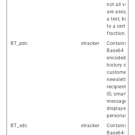
not all visito
are assigned
a test, but o
to a certain
fraction.
BT_pdc
etracker
Contains
Base64
encoded visi
history data 
customer,
newsletter
recipient, vis
ID, smart
messages
displayed) f
personalizat
BT_sdc
etracker
Contains
Base64-