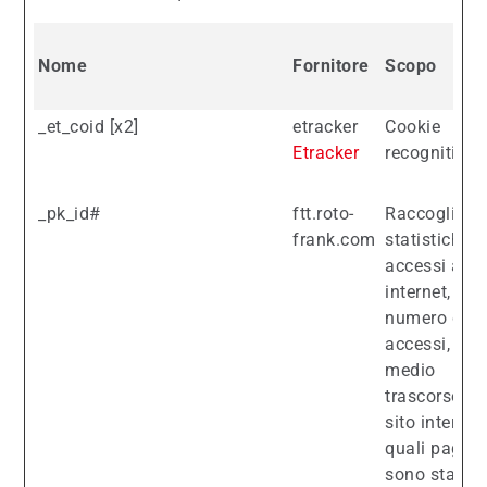
Nome
Fornitore
Scopo
_et_coid [x2]
etracker
Cookie
Etracker
recognition
_pk_id#
ftt.roto-
Raccoglie
frank.com
statistiche s
accessi al si
internet, co
numero di
accessi, te
medio
trascorso su
sito internet
quali pagine
sono state le