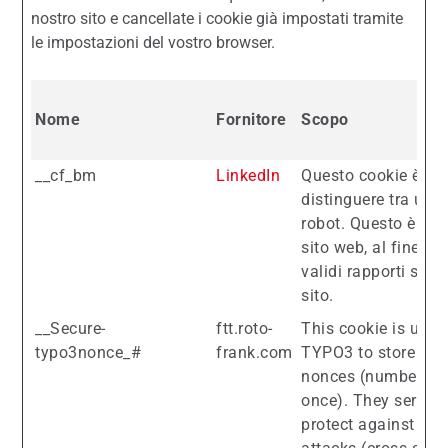
nostro sito e cancellate i cookie già impostati tramite
le impostazioni del vostro browser.
Nome
Fornitore
Scopo
__cf_bm
LinkedIn
Questo cookie è us
distinguere tra uma
robot. Questo è utile
sito web, al fine di
validi rapporti sull'
sito.
__Secure-
ftt.roto-
This cookie is used
typo3nonce_#
frank.com
TYPO3 to store so-
nonces (number us
once). They serve t
protect against CS