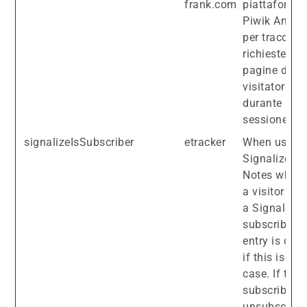
frank.com
piattaforma 
Piwik Analyt
per tracciare
richieste di
pagine del
visitatore
durante la
sessione.
signalizeIsSubscriber
etracker
When using
Signalize:
Notes wheth
a visitor is 
a Signalize
subscriber. 
entry is only
if this is the
case. If the
subscriber
unsubscribe