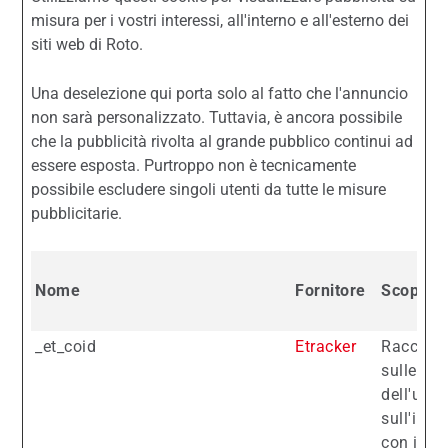
misura per i vostri interessi, all'interno e all'esterno dei
siti web di Roto.
Una deselezione qui porta solo al fatto che l'annuncio
non sarà personalizzato. Tuttavia, è ancora possibile
che la pubblicità rivolta al grande pubblico continui ad
essere esposta. Purtroppo non è tecnicamente
possibile escludere singoli utenti da tutte le misure
pubblicitarie.
Nome
Fornitore
Scopo
_et_coid
Etracker
Raccogli
sulle pre
dell'uten
sull'inte
con i con