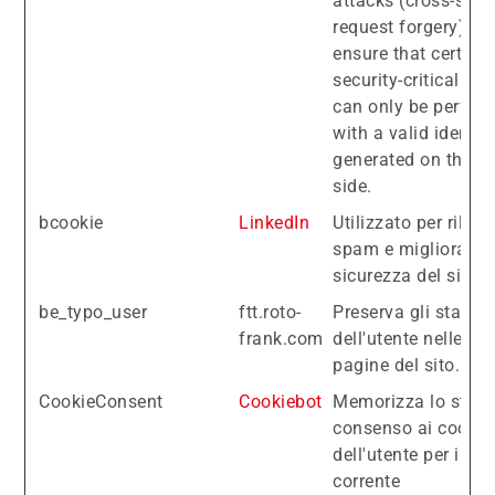
attacks (cross-site
request forgery) an
ensure that certain
security-critical act
can only be perfor
with a valid identifi
generated on the se
side.
bcookie
LinkedIn
Utilizzato per rileva
spam e migliorare l
sicurezza del sito.
be_typo_user
ftt.roto-
Preserva gli stati
frank.com
dell'utente nelle di
pagine del sito.
CookieConsent
Cookiebot
Memorizza lo stato
consenso ai cookie
dell'utente per il d
corrente