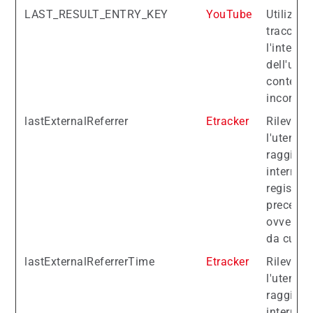
LAST_RESULT_ENTRY_KEY
YouTube
Utilizzat
tracciare
l'interaz
dell'uten
contenut
incorpora
lastExternalReferrer
Etracker
Rileva c
l'utente 
raggiunto
internet,
registran
preceden
ovvero il
da cui pr
lastExternalReferrerTime
Etracker
Rileva c
l'utente 
raggiunto
internet,