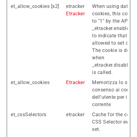
et_allow_cookies [x2]
etracker
When using data-bl
Etracker
cookies, this cookie
to "1" by the API cal
_etracker.enableCoo
to indicate that etra
allowed to set cook
The cookie is delet
when
_etracker.disableCo
is called.
et_allow_cookies
Etracker
Memorizza lo stato
consenso ai cookie
dell'utente per il d
corrente
et_cssSelectors
etracker
Cache for the conf
CSS Selector event
set.