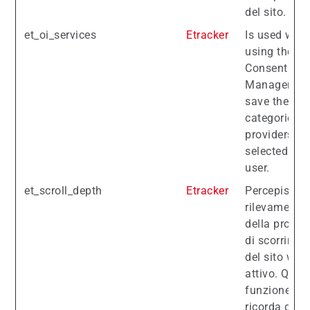
del sito.
et_oi_services
Etracker
Is used whe
using the
Consent
Manager to
save the
categories 
providers
selected by 
user.
et_scroll_depth
Etracker
Percepisce s
rilevamento
della profon
di scorrimen
del sito web
attivo. Ques
funzione
ricorda qua