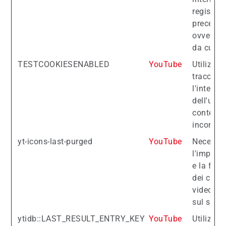
registran
preceden
ovvero il
da cui pr
TESTCOOKIESENABLED
YouTube
Utilizzat
tracciare
l'interaz
dell'uten
contenut
incorpora
yt-icons-last-purged
YouTube
Necessar
l'implem
e la funz
dei cont
video di
sul sito.
ytidb::LAST_RESULT_ENTRY_KEY
YouTube
Utilizzat