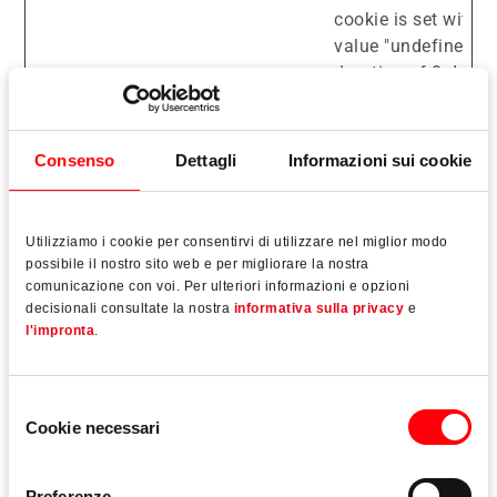
cookie is set with t
value "undefined" 
duration of 0 days.
et_scroll_depth
etracker
Data for the scroll 
measurement
Consenso
Dettagli
Informazioni sui cookie
fe_typo_user
ftt.roto-
Preserva gli stati
frank.com
dell'utente nelle di
Utilizziamo i cookie per consentirvi di utilizzare nel miglior modo
pagine del sito.
possibile il nostro sito web e per migliorare la nostra
isSdEnabled [x2]
Etracker
Percepisce se il
comunicazione con voi. Per ulteriori informazioni e opzioni
decisionali consultate la nostra
informativa sulla privacy
e
etracker
rilevamento della
l'impronta
.
profondità di scorr
del sito web è attiv
Questa funzione ri
Selezione
quanto l'utente ha
Cookie necessari
del
eseguito lo scorrim
consenso
della sessione corr
Preferenze