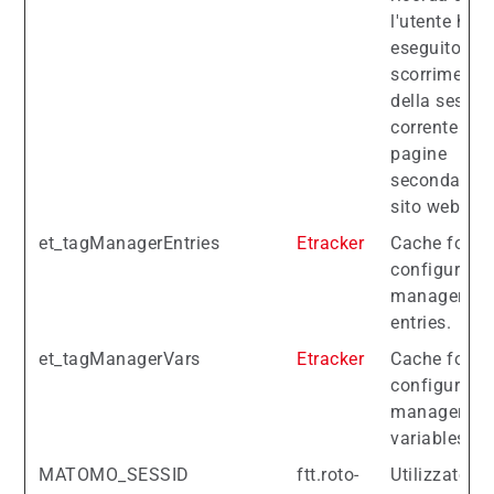
l'utente ha
eseguito lo
scorrimento
della sessio
corrente tra 
pagine
secondarie d
sito web.
et_tagManagerEntries
Etracker
Cache for th
configured 
manager
entries.
et_tagManagerVars
Etracker
Cache for th
configured 
manager
variables.
MATOMO_SESSID
ftt.roto-
Utilizzato da