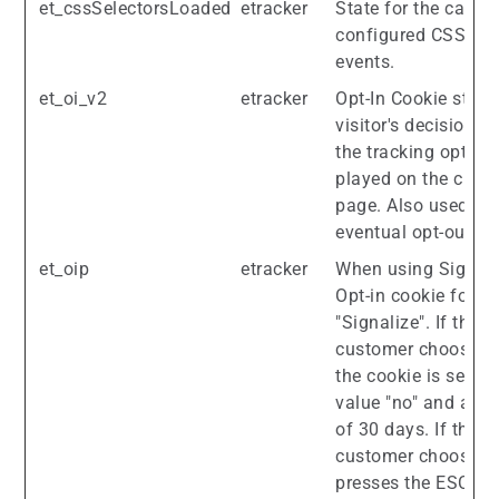
et_cssSelectorsLoaded
etracker
State for the cache
configured CSS Sel
events.
et_oi_v2
etracker
Opt-In Cookie store
visitor's decision 
the tracking opt-in i
played on the cust
page. Also used for
eventual opt-out.
et_oip
etracker
When using Signali
Opt-in cookie for
"Signalize". If the
customer chooses "
the cookie is set wi
value "no" and a val
of 30 days. If the
customer chooses "
presses the ESC ke