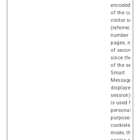
encoded dat
of the curren
visitor sess
(referrer,
number of
pages, numb
of seconds
since the sta
of the sessi
Smart
Messages
displayed in
session), wh
is used for
personalizat
purposes. In
cookieless
mode, this