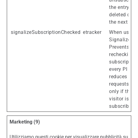
the entry is
deleted duri
the next PI.
signalizeSubscriptionChecked
etracker
When using
Signalize:
Prevents
rechecking 
subscription
every PI →
reduces serv
requests. Se
only if the
visitor is a
subscriber.
Marketing (9)
Utilizziamo questi cookie per visualizzare pubblicità su