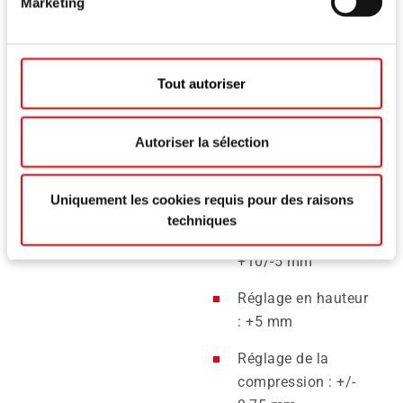
Marketing
Matériau de dormant
Bois, PVC
Tout autoriser
Poids d'ouvrant
Max. 120 kg
Autoriser la sélection
Zone de recouvrement
14 – 25,5 mm
Uniquement les cookies requis pour des raisons
techniques
Réglage latéral :
+10/-5 mm
Réglage en hauteur
: +5 mm
Réglage de la
compression : +/-