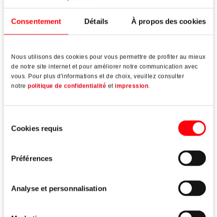
Consentement
Détails
À propos des cookies
Nous utilisons des cookies pour vous permettre de profiter au mieux
Avec échelle de réglage intégrée
de notre site internet et pour améliorer notre communication avec
vous. Pour plus d'informations et de choix, veuillez consulter
Réglage à l'état entièrement prémonté sans défaire la
notre
politique de confidentialité
et
impression
.
fixation
Avec réglage de la compression supplémentaire
Sélection
Cookies requis
du
consentement
Préférences
Caractéristiques techniques
Analyse et personnalisation