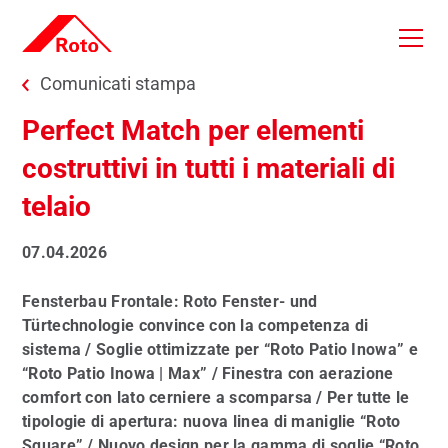
Skip to main content
You are here:
Comunicati stampa
Perfect Match per elementi
costruttivi in tutti i materiali di
telaio
07.04.2026
Fensterbau Frontale: Roto Fenster- und
Türtechnologie convince con la competenza di
sistema / Soglie ottimizzate per “Roto Patio Inowa” e
“Roto Patio Inowa | Max” / Finestra con aerazione
comfort con lato cerniere a scomparsa / Per tutte le
tipologie di apertura: nuova linea di maniglie “Roto
Square” / Nuovo design per la gamma di soglie “Roto