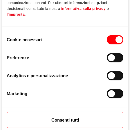
comunicazione con voi. Per ulteriori informazioni e opzioni
Leggi tutto
decisionali consultate la nostra
informativa sulla privacy
e
l'impronta
.
Selezione
Cookie necessari
del
consenso
Preferenze
Analytics e personalizzazione
Marketing
Consenti tutti
o di
Il City Park della “Roto City” alla Fensterbau Frontale:
La 