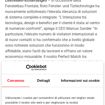
Leinfelden-Echterdingen
– In occasione della
Fensterbau Frontale, Roto Fenster‑ und Türtechnologie ha
nuovamente sottolineato l’elevata rilevanza di soluzioni
di sistema complete e integrate. “L’interazione tra
tecnologia, design e benefici per il cliente è stata al centro
di numerosi confronti”, spiega il CEO Marcus Sander. “In
particolare, l’elevato numero di visitatori internazionali e
di nuovi contatti ci ha confermato che a livello globale
sono richieste soluzioni che funzionino in modo
affidabile, siano facili da lavorare e offrano un valore
economico misurabile. Il nostro Perfect Match tra
tecnologia della ferramenta, know-how sulle guarnizioni
e servizi contribuisce a soddisfare questa esigenza,
migliorando comfort, tenuta e durata nel tempo di porte e
finestre”.
Consenso
Dettagli
Informazioni sui cookie
Utilizziamo i cookie per consentirvi di utilizzare nel miglior modo
possibile il nostro sito web e per migliorare la nostra