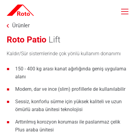
Skip to main content
You are here:
Ürünler
Roto Patio
Lift
Kaldır/Sür sistemlerinde çok yönlü kullanım donanımı
150 - 400 kg arası kanat ağırlığında geniş uygulama
alanı
Modern, dar ve ince (slim) profillerle de kullanılabilir
Sessiz, konforlu sürme için yüksek kaliteli ve uzun
ömürlü araba ünitesi teknolojisi
Arttırılmış korozyon koruması ile paslanmaz çelik
Plus araba ünitesi