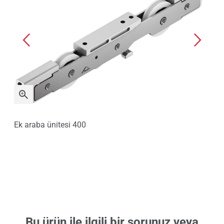
Ek araba ünitesi 400
İsp
Bu ürün ile ilgili bir sorunuz veya