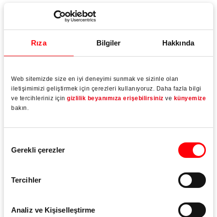
Konforlu ve kolay kullanım
300 kg kanat ağırlığından itibaren entegre amortisör
Rıza
Bilgiler
Hakkında
Opsiyonel olarak müşteri logosu için plastik bilgi
kapağı (info clip)
Web sitemizde size en iyi deneyimi sunmak ve sizinle olan
iletişimimizi geliştirmek için çerezleri kullanıyoruz. Daha fazla bilgi
ve tercihleriniz için
gizlilik beyanımıza erişebilirsiniz
ve
künyemize
bakın.
DesignLocking
Onay
Daha fazla alan ve çekici tasarım için.
Gerekli çerezler
Seçimi
DesignLocking ispanyolette kilitleme pimi geçiş
Tercihler
bölgesinde çıkıntı oluşturmaz. Bunun yerine pimler
ispanyolette bulunur ve kanatla hareket ettirilir
Analiz ve Kişiselleştirme
Kasa tarafında yüzeye gömülü karşılıklar bulunur