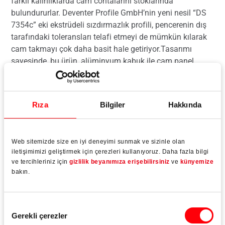
farklı kalınlıklarda cam contalarını stoklarında
bulundururlar. Deventer Profile GmbH’nin yeni nesil “DS
7354c” eki ekstrüdeli sızdırmazlık profili, pencerenin dış
tarafındaki toleransları telafi etmeyi de mümkün kılarak
cam takmayı çok daha basit hale getiriyor.Tasarımı
sayesinde, bu ürün, alüminyum kabuk ile cam panel
arasındaki ek yerini 6,5 mm'ye kadar durdurma
mesafesiyle kalıcı ve esnek bir şekilde mühürleyebilir.
Rıza
Bilgiler
Hakkında
Web sitemizde size en iyi deneyimi sunmak ve sizinle olan
Daha fazla okuyun
iletişimimizi geliştirmek için çerezleri kullanıyoruz. Daha fazla bilgi
ve tercihleriniz için
gizlilik beyanımıza erişebilirsiniz
ve
künyemize
bakın.
Onay
Gerekli çerezler
Seçimi