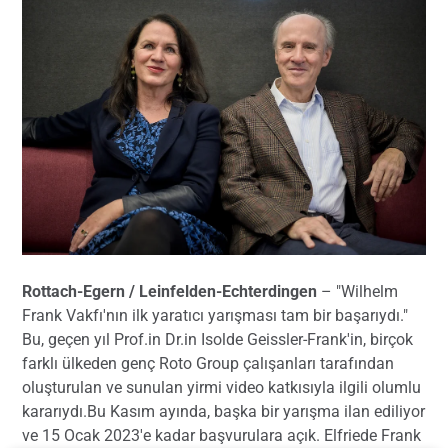
Rottach-Egern / Leinfelden-Echterdingen
– "Wilhelm
Frank Vakfı'nın ilk yaratıcı yarışması tam bir başarıydı."
Bu, geçen yıl Prof.in Dr.in Isolde Geissler-Frank'in, birçok
farklı ülkeden genç Roto Group çalışanları tarafından
oluşturulan ve sunulan yirmi video katkısıyla ilgili olumlu
kararıydı.Bu Kasım ayında, başka bir yarışma ilan ediliyor
ve 15 Ocak 2023'e kadar başvurulara açık. Elfriede Frank