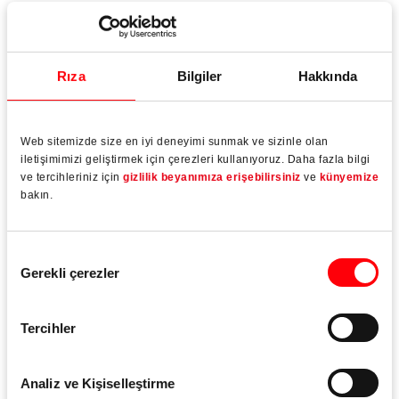
Vakfı 30 yıldan fazla bir süre önce kuruldu ve vakfın adını
aldığı Roto'nun kurucu ortağının ilkelerinin ruhuyla, acıları
hafifletmek ve sosyal projeleri ve hayır kurumlarını
desteklemek için sürekli olarak çalışıyor.
Rıza
Bilgiler
Hakkında
Web sitemizde size en iyi deneyimi sunmak ve sizinle olan
iletişimimizi geliştirmek için çerezleri kullanıyoruz. Daha fazla bilgi
ve tercihleriniz için
gizlilik beyanımıza erişebilirsiniz
ve
künyemize
Read more
bakın.
Onay
Gerekli çerezler
Seçimi
Tercihler
Analiz ve Kişiselleştirme