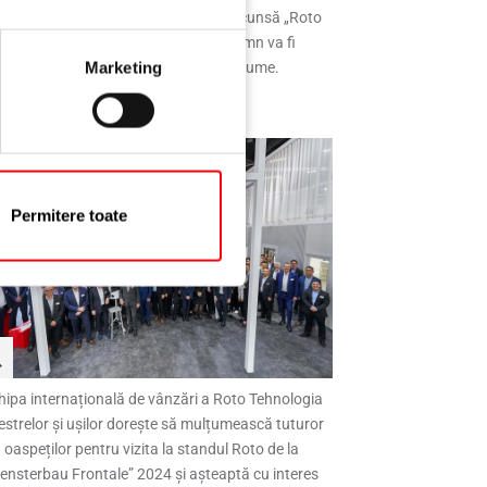
ofil. Balamaua modernă, complet ascunsă „Roto
NX | C” pentru ferestre din PVC și lemn va fi
Marketing
disponibilă în curând în întreaga lume.
Permitere toate
hipa internațională de vânzări a Roto Tehnologia
estrelor și ușilor dorește să mulțumească tuturor
oaspeților pentru vizita la standul Roto de la
ensterbau Frontale” 2024 și așteaptă cu interes