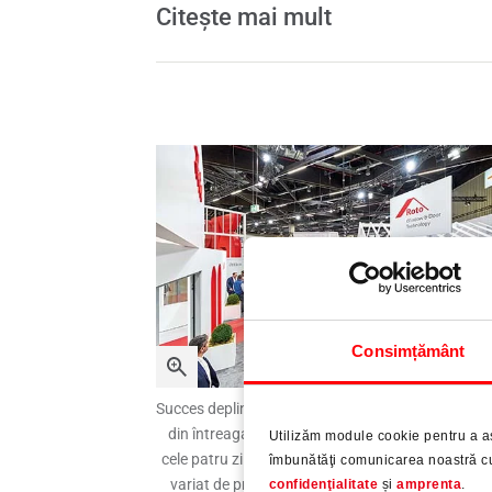
Citește mai mult
Consimțământ
Succes deplin la târgul „Fensterbau Frontale”: Oa
din întreaga lume au venit să viziteze „Roto City”
Utilizăm module cookie pentru a a
cele patru zile ale târgului de la Nürnberg. Portofo
îmbunătăţi comunicarea noastră cu 
variat de produse al Roto Tehnologia ferestrelor
confidenţialitate
și
amprenta
.