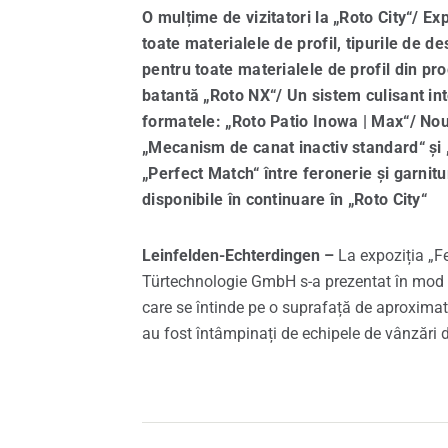
O mulțime de vizitatori la „Roto City“/ E
Pies
toate materialele de profil, tipurile de d
pentru toate materialele de profil din pr
Servi
batantă „Roto NX“/ Un sistem culisant int
formatele: „Roto Patio Inowa | Max“/ Nou 
„Mecanism de canat inactiv standard“ și
„Perfect Match“ între feronerie și garnitu
disponibile în continuare în „Roto City“
Leinfelden-Echterdingen –
La expoziția „F
Türtechnologie GmbH s-a prezentat în mod ino
care se întinde pe o suprafață de aproximativ
au fost întâmpinați de echipele de vânzări de