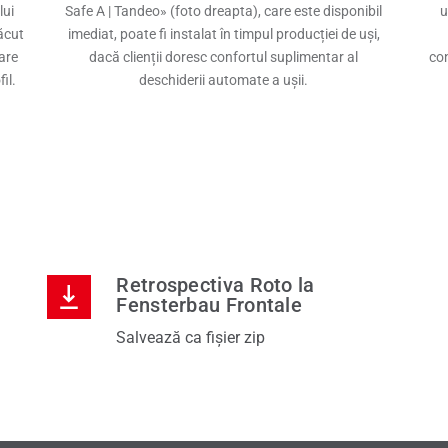
lui
Safe A | Tandeo» (foto dreapta), care este disponibil
u
ăcut
imediat, poate fi instalat în timpul producției de uși,
are
dacă clienții doresc confortul suplimentar al
con
il.
deschiderii automate a ușii.
Retrospectiva Roto la
Fensterbau Frontale
Salvează ca fișier zip