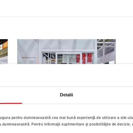
Detalii
speți
„Roto Patio Inowa | Max”, feroneria culisantă în plan
La
 în
paralel pentru elemente de toate formatele, asigură o
sigura pentru dumneavoastră cea mai bună experienţă de utilizare a site-ulu
liul
protecție eficientă împotriva curenților de aer, a ploii și
ba
dumneavoastră. Pentru informaţii suplimentare şi posibilităţile de decizie, 
 și
a zgomotelor exterioare, chiar și în timpul unor
„R