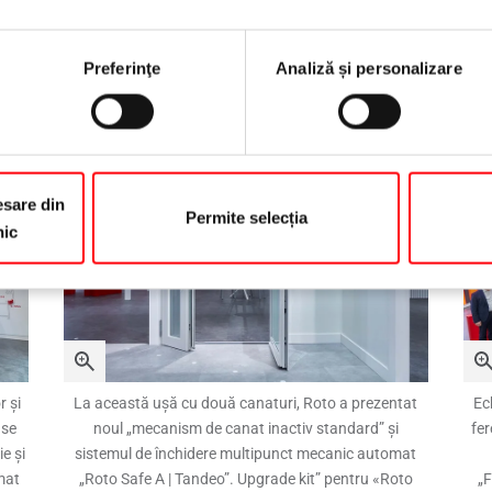
condiții meteorologice nefavorabile și în clădirile cu
pr
, au
mai multe etaje, expuse la vânt puternic. Ușurința sa
Preferinţe
Analiză și personalizare
tre
de utilizare impresionează arhitecții, investitorii și
proprietarii de locuințe din întreaga lume.
sare din
Permite selecția
nic
r și
La această ușă cu două canaturi, Roto a prezentat
Ec
 se
noul „mecanism de canat inactiv standard” și
fer
e și
sistemul de închidere multipunct mecanic automat
rmat
„Roto Safe A | Tandeo”. Upgrade kit” pentru «Roto
„F