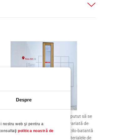
Despre
 „Fensterbau Frontale”, vizitatorii au putut să se
familiarizeze, printre altele, cu gama variată de
i nostru web şi pentru a
lamale din programul de feronerie oscilo-batantă
consultaţi
politica noastră de
oto NX” pentru ferestre din toate materialele de