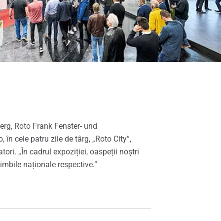
berg, Roto Frank Fenster- und
n cele patru zile de târg, „Roto City”,
ori. „În cadrul expoziției, oaspeții noștri
limbile naționale respective.“