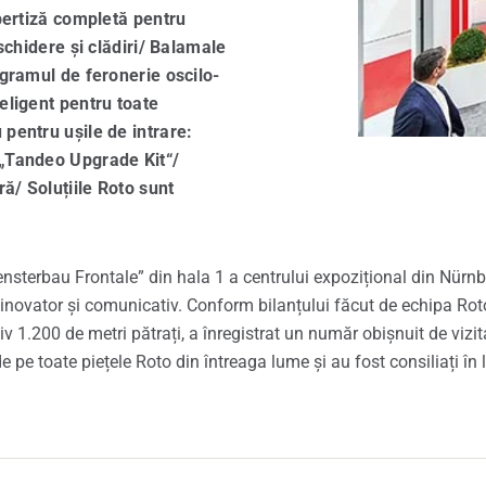
xpertiză completă pentru
e de schimb Roto
eschidere și clădiri/ Balamale
ogramul de feronerie oscilo-
ce pentru ferestre și uși
eligent pentru toate
pentru ușile de intrare:
 „Tandeo Upgrade Kit“/
ră/ Soluțiile Roto sunt
ensterbau Frontale” din hala 1 a centrului expozițional din Nürn
vator și comunicativ. Conform bilanțului făcut de echipa Roto, î
 1.200 de metri pătrați, a înregistrat un număr obișnuit de vizitat
 pe toate piețele Roto din întreaga lume și au fost consiliați în 