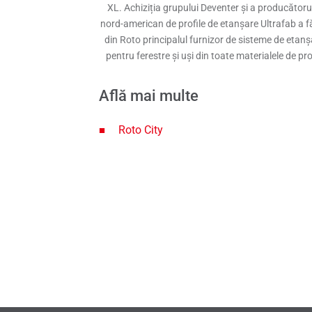
XL. Achiziția grupului Deventer și a producătoru
nord-american de profile de etanșare Ultrafab a f
din Roto principalul furnizor de sisteme de etanș
pentru ferestre și uși din toate materialele de prof
Află mai multe
Roto City