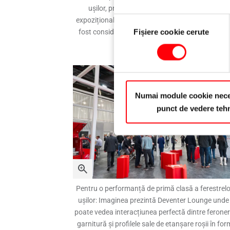
ușilor, precum și designul plăcut al standului
Selecția
expozițional, cu locurile sale de dialog primitoare
Fișiere cookie cerute
fost considerate „unice” și „inspiraționale” de că
consimțământului
vizitatorii târgului.
Numai module cookie nece
punct de vedere teh
Pentru o performanță de primă clasă a ferestrelo
ușilor: Imaginea prezintă Deventer Lounge unde
poate vedea interacțiunea perfectă dintre feroneri
garnitură și profilele sale de etanșare roșii în fo