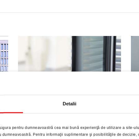
Detalii
rd
Acest limitator de deschidere "Roto AL" cu
care
amortizor/frână, este conceput pentru ferestrele cu
con
deschidere spre interior și este potrivit pentru greutăți
pr
sigura pentru dumneavoastră cea mai bună experienţă de utilizare a site-ulu
 DIN
ale cercevelelor de până la 200 kg. Este disponibil în
lim
dumneavoastră. Pentru informaţii suplimentare şi posibilităţile de decizie, 