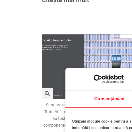
Consimțământ
Sunt prezentate variante din programul standa
"Roto AL", precum și numeroase soluții speciale 
au fost supuse deja cu succes unui test de
Utilizăm module cookie pentru a a
componente la ift Rosenheim în conformitate cu
îmbunătăţi comunicarea noastră cu 