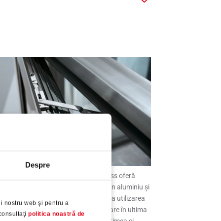
Despre
Specialiștii de la Roto Object Business oferă
sultanță producătorilor de ferestre din aluminiu și
oiectanților de specialitate cu privire la utilizarea
i nostru web şi pentru a
itatorului de deschidere "ELA"cu blocare în ultima
consultaţi
politica noastră de