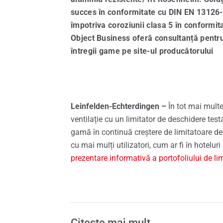
succes în conformitate cu DIN EN 13126-5
Pies
împotriva coroziunii clasa 5 în conformi
Object Business oferă consultanță pentr
Servi
întregii game pe site-ul producătorului
Leinfelden-Echterdingen –
În tot mai multe
ventilație cu un limitator de deschidere tes
gamă în continuă creștere de limitatoare de 
cu mai mulți utilizatori, cum ar fi în hotelur
prezentare informativă a portofoliului de li
Citește mai mult