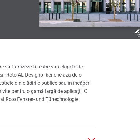
ere să furnizeze ferestre sau clapete de
 și "Roto AL Designo" beneficiază de o
trele din clădirile publice sau în încăperi
trivite pentru o gamă largă de aplicații. O
al Roto Fenster- und Türtechnologie.