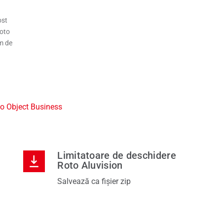
ost
Roto
em de
o Object Business
Limitatoare de deschidere
Roto Aluvision
Salvează ca fișier zip