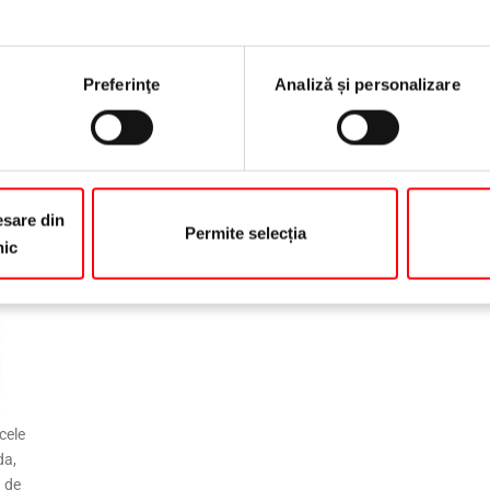
termen scurt, deoarece face parte din gama
standard. Limitatoarele de deschidere Roto
a
îndeplinesc cerințele clasei 5 de protecție împotriva
teh
coroziunii în conformitate cu DIN EN 1670.
de s
Preferinţe
Analiză și personalizare
Tes
sare din
Permite selecția
nic
cele
da,
ă de