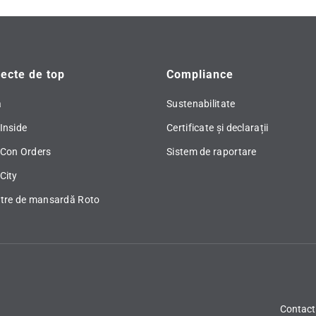
ecte de top
Compliance
ă
Sustenabilitate
Inside
Certificate și declarații
 Con Orders
Sistem de raportare
City
stre de mansardă Roto
Contact