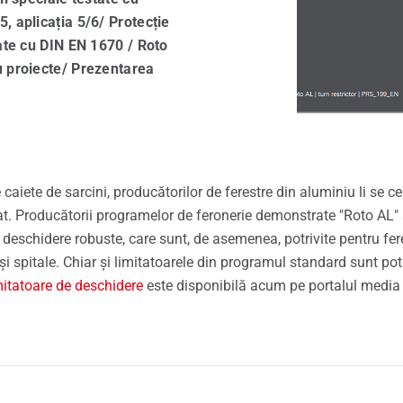
, aplicația 5/6/ Protecție
e de schimb Roto
tate cu DIN EN 1670 / Roto
u proiecte/ Prezentarea
ce pentru ferestre și uși
 caiete de sarcini, producătorilor de ferestre din aluminiu li se c
tat. Producătorii programelor de feronerie demonstrate "Roto AL"
deschidere robuste, care sunt, de asemenea, potrivite pentru feres
i și spitale. Chiar și limitatoarele din programul standard sunt po
mitatoare de deschidere
este disponibilă acum pe portalul media 