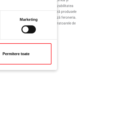
poziție, de exemplu. În funcție de lățimea și
dâncimea ferestrei, aceștia verifică fezabilitatea
nică a soluțiilor de feronerie, adaptează produsele
erie la proiecte specifice și vizualizează feroneria.
Marketing
tele de sistem pot fi efectuate în laboratoarele de
testare Roto.
Permitere toate