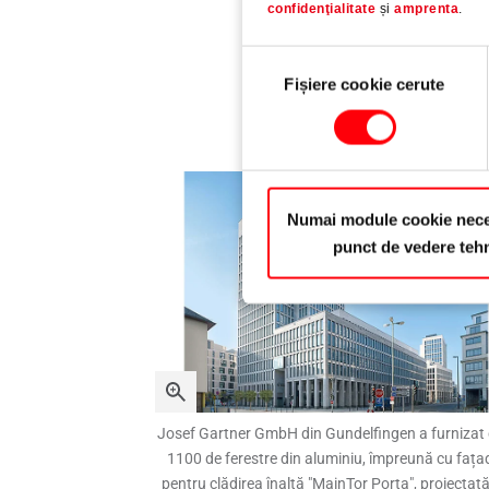
EN 13126-5, aplicația 5/6.
confidenţialitate
și
amprenta
.
Selecția
Fișiere cookie cerute
consimțământului
Numai module cookie nece
punct de vedere teh
Josef Gartner GmbH din Gundelfingen a furnizat 
1100 de ferestre din aluminiu, împreună cu fața
pentru clădirea înaltă "MainTor Porta", proiectat