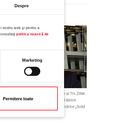
Despre
i nostru web şi pentru a
consultaţi
politica noastră de
Marketing
derik Zink, director general și acționar al TH.ZINK
Permitere toate
GmbH Fenster und Türen, este unul dintre
ducătorii mulțumiți de balamalele cilindrice „Solid
B“ pentru uși din PVC.