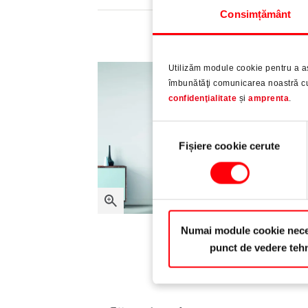
Consimțământ
Utilizăm module cookie pentru a a
îmbunătăţi comunicarea noastră cu 
confidenţialitate
și
amprenta
.
Selecția
Fișiere cookie cerute
consimțământului
Numai module cookie nece
punct de vedere teh