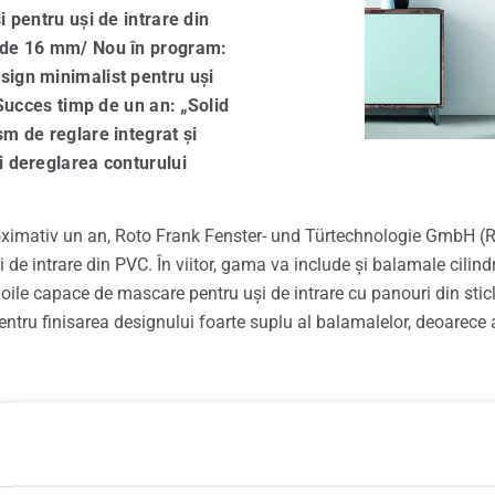
 pentru uși de intrare din
e de schimb Roto
e de 16 mm/ Nou în program:
sign minimalist pentru uși
ce pentru ferestre și uși
 Succes timp de un an: „Solid
m de reglare integrat și
i dereglarea conturului
oximativ un an, Roto Frank Fenster- und Türtechnologie GmbH (
i de intrare din PVC. În viitor, gama va include și balamale cilind
oile capace de mascare pentru uși de intrare cu panouri din sti
ntru finisarea designului foarte suplu al balamalelor, deoarec