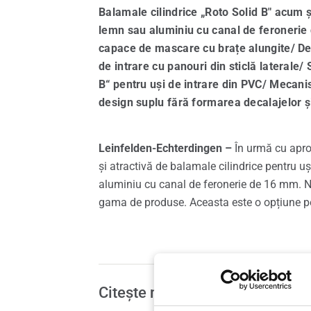
Balamale cilindrice „Roto Solid B" acum și
Pies
lemn sau aluminiu cu canal de feroneri
capace de mascare cu brațe alungite/ De
Servi
de intrare cu panouri din sticlă laterale/
B“ pentru uși de intrare din PVC/ Mecanis
design suplu fără formarea decalajelor ș
Leinfelden-Echterdingen –
În urmă cu apr
și atractivă de balamale cilindrice pentru uș
aluminiu cu canal de feronerie de 16 mm. N
gama de produse. Aceasta este o opțiune pe
Citește mai mult