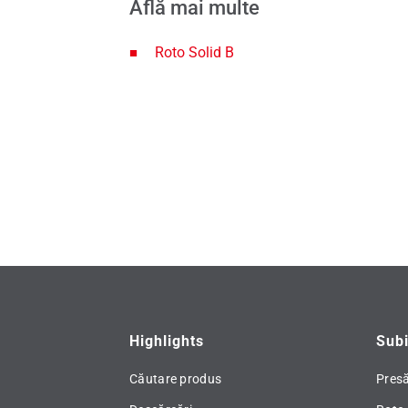
Află mai multe
Roto Solid B
Highlights
Subi
Căutare produs
Pres