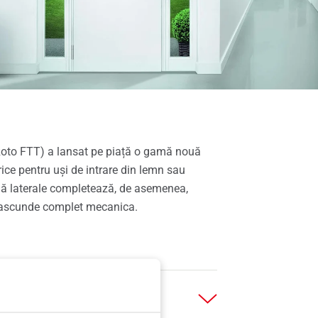
Roto FTT) a lansat pe piață o gamă nouă
rice pentru uși de intrare din lemn sau
clă laterale completează, de asemenea,
e ascunde complet mecanica.