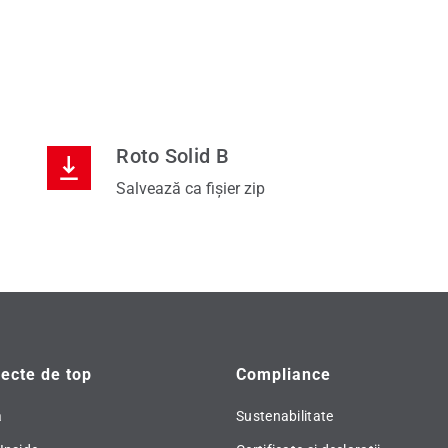
Roto Solid B
Salvează ca fișier zip
ecte de top
Compliance
ă
Sustenabilitate