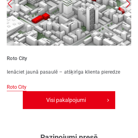
Roto City
Ienāciet jaunā pasaulē – atšķirīga klienta pieredze
Roto City
Visi pakalpojumi
Paziņojumi presē