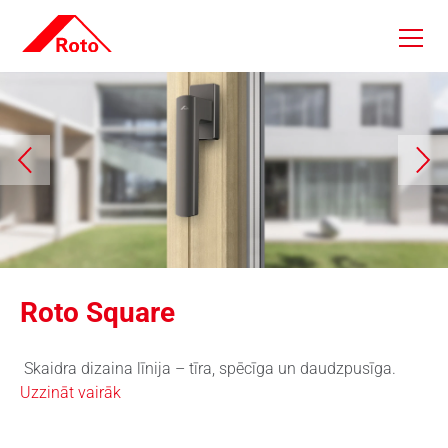
Skip to main content
Roto Square
Skaidra dizaina līnija – tīra, spēcīga un daudzpusīga.
Uzzināt vairāk