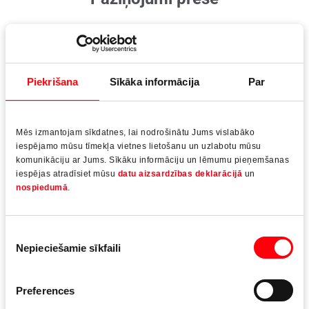
Paziņojumi presē
15.01.2025
Piekrišana
Sīkāka informācija
Par
Mēs izmantojam sīkdatnes, lai nodrošinātu Jums vislabāko
iespējamo mūsu tīmekļa vietnes lietošanu un uzlabotu mūsu
komunikāciju ar Jums. Sīkāku informāciju un lēmumu pieņemšanas
iespējas atradīsiet mūsu
datu aizsardzības deklarācijā
un
nospiedumā
.
Piekrišanas
Nepieciešamie sīkfaili
izvēle
Preferences
Vairāk vietas, pateicoties Roto