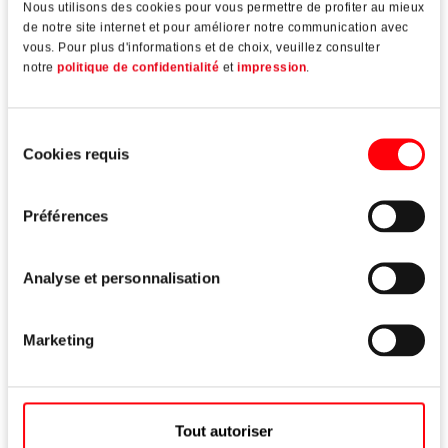
Nous utilisons des cookies pour vous permettre de profiter au mieux
de notre site internet et pour améliorer notre communication avec
vous. Pour plus d'informations et de choix, veuillez consulter
notre
politique de confidentialité
et
impression
.
Design
Sélection
Cookies requis
du
consentement
Préférences
Portes jusqu'à 3000 mm pour une grande liberté de
conception
Analyse et personnalisation
Surfaces durables et résistantes aux rayures pour un
aspect de haute qualité à long terme
Marketing
Fouillots de 35 à 80 mm pour une grande flexibilité
Tout autoriser